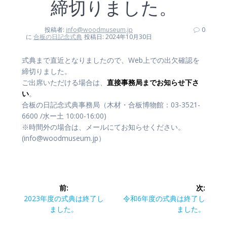
締切りました。
投稿者:
info@woodmuseum.jp
0
に
合板の日記念式典
投稿日: 2024年10月30日
式典まで直近となりましたので、Web上での出欠確認を
締切りました。
ご出席いただける場合は、
直接事務局までお知らせ下さ
い
。
合板の日記念式典事務局（木材・合板博物館：03-3521-
6600 /水ー土 10:00-16:00)
※時間外の場合は、メールにてお知らせください。
(info@woodmuseum.jp）
投
前:
次:
稿
前
次
2023年度の式典は終了し
令和6年度の式典は終了し
の
の
ました。
ました。
ナ
投
投