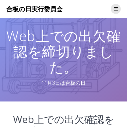
コ
合板の日実行委員会
ン
テ
ン
ツ
Web上での出欠確
へ
ス
キ
認を締切りまし
ッ
プ
た。
11月3日は合板の日
Web上での出欠確認を