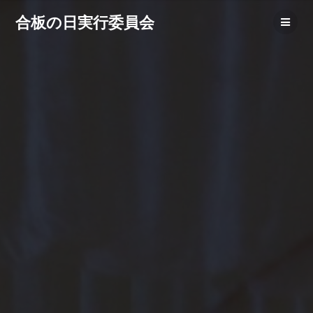
コ
合板の日実行委員会
ン
テ
ン
ツ
へ
ス
キ
ッ
プ